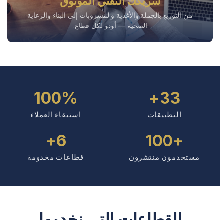
شريكك التقني الموثوق
من التوزيع بالجملة والأغذية والمشروبات إلى البناء والرعاية
الصحية — أودو لكل قطاع.
100%
33+
التطبيقات
استبقاء العملاء
6+
+100
مستخدمون منتشرون
قطاعات مخدومة
القطاعات التي نخدمها