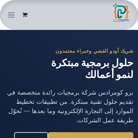
خطي للذهاب إلى المحتوى
شريك أودو الفضي وخبراء معتمدون
حلول برمجية مبتكرة
لنمو أعمالك
برو كومرادس شركة برمجيات رائدة متخصصة في
تقديم حلول تقنية مبتكرة. من تطبيقات تخطيط
الموارد إلى التجارة الإلكترونية وما بعدها — نُحوّل
طريقة عمل الشركات.