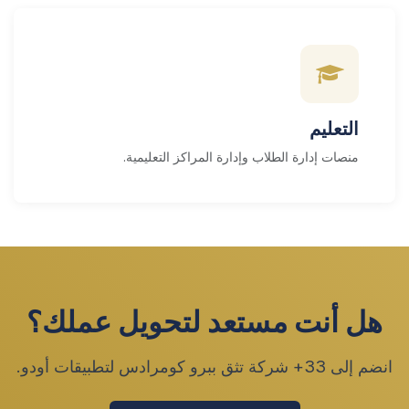
التعليم
منصات إدارة الطلاب وإدارة المراكز التعليمية.
هل أنت مستعد لتحويل عملك؟
انضم إلى 33+ شركة تثق ببرو كومرادس لتطبيقات أودو.